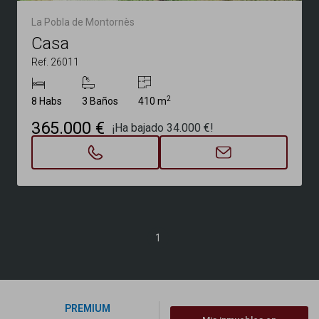
La Pobla de Montornès
Casa
Ref. 26011
2
8 Habs
3 Baños
410 m
365.000 €
¡Ha bajado 34.000 €!
1
PREMIUM