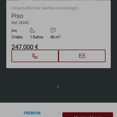
(Vinyets-Molí Vell. Sant Boi de Llobregat)
Piso
Ref. 26042
2
3 Habs
1 Baños
86 m
247.000 €
1
PREMIUM