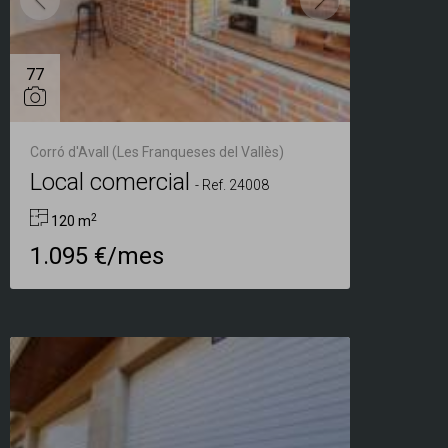
77
Corró d'Avall (Les Franqueses del Vallès)
Local comercial
-
Ref. 24008
2
120 m
1.095 €/mes