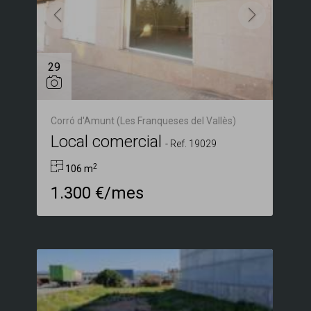
29
Corró d'Amunt (Les Franqueses del Vallès)
Local comercial
-
Ref. 19029
2
106 m
1.300 €/mes