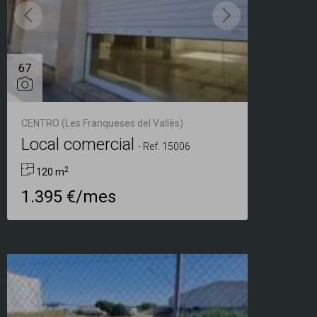
67
CENTRO (Les Franqueses del Vallès)
Local comercial
-
Ref. 15006
2
120 m
1.395 €/mes