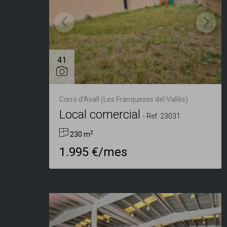
41
Corró d'Avall (Les Franqueses del Vallès)
Local comercial
-
Ref. 23031
2
230 m
1.995 €/mes