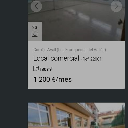
23
Corró d'Avall (Les Franqueses del Vallès)
Local comercial
-
Ref. 22001
2
180 m
1.200 €/mes