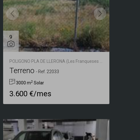
9
POLIGONO PLA DE LLERONA (Les Franqueses del Vallès)
Terreno
-
Ref. 22033
2
3000 m
Solar
3.600 €/mes