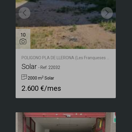
10
POLIGONO PLA DE LLERONA (Les Franqueses del Vallès)
Solar
-
Ref. 22032
2
2000 m
Solar
2.600 €/mes