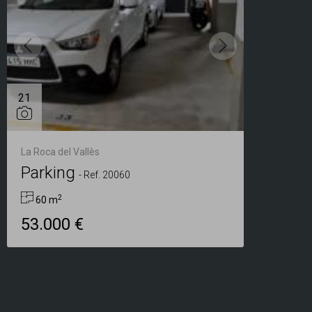
21
La Roca del Vallès
Parking
-
Ref. 20060
2
60 m
53.000 €