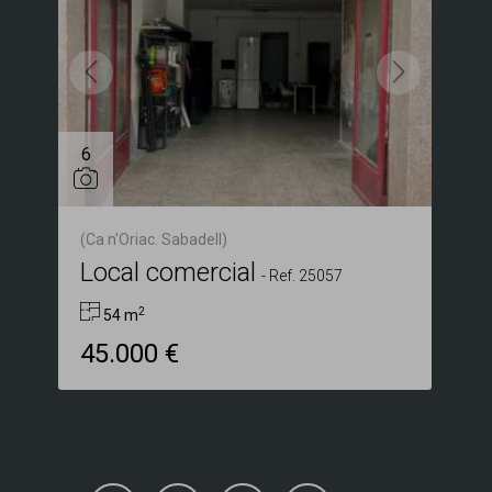
6
(Ca n'Oriac. Sabadell)
Local comercial
-
Ref. 25057
2
54 m
45.000 €