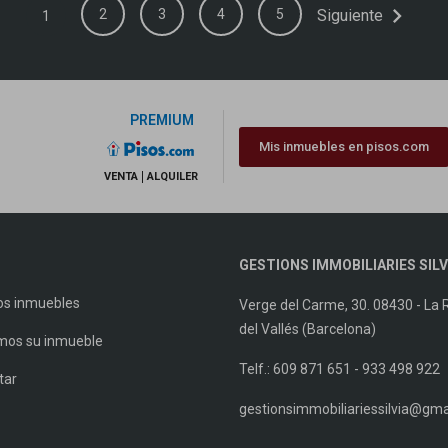
chevron_right
2
3
4
5
Siguiente
1
PREMIUM
Mis inmuebles en pisos.com
VENTA
ALQUILER
GESTIONS IMMOBILIARIES SILV
os inmuebles
Verge del Carme, 30. 08430 - La 
del Vallés (Barcelona)
os su inmueble
Telf.: 609 871 651 - 933 498 922
tar
gestionsimmobiliariessilvia@gma