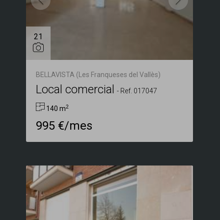
21
BELLAVISTA (Les Franqueses del Vallès)
Local comercial
-
Ref. 017047
2
140 m
995 €/mes