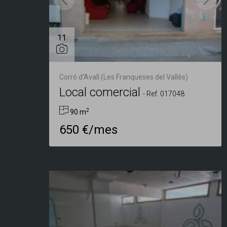
11
Corró d'Avall (Les Franqueses del Vallès)
Local comercial
-
Ref. 017048
2
90 m
650 €/mes