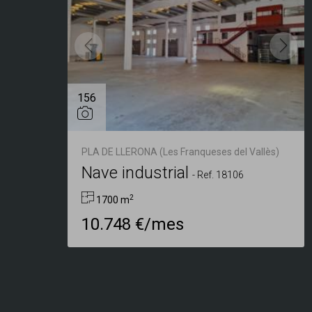
156
PLA DE LLERONA (Les Franqueses del Vallès)
Nave industrial
-
Ref. 18106
2
1700 m
10.748 €/mes