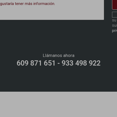
su
su
pr
Llámanos ahora
609 871 651 - 933 498 922