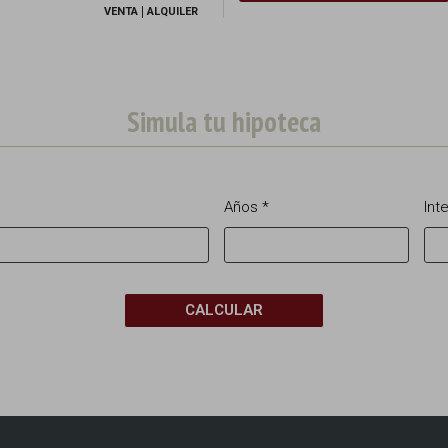
VENTA
ALQUILER
Simula tu hipoteca
Años *
Int
CALCULAR