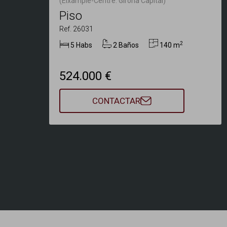
(Eixample-Centre. Girona Capital)
Piso
Ref. 26031
2
5 Habs
2 Baños
140 m
524.000 €
CONTACTAR