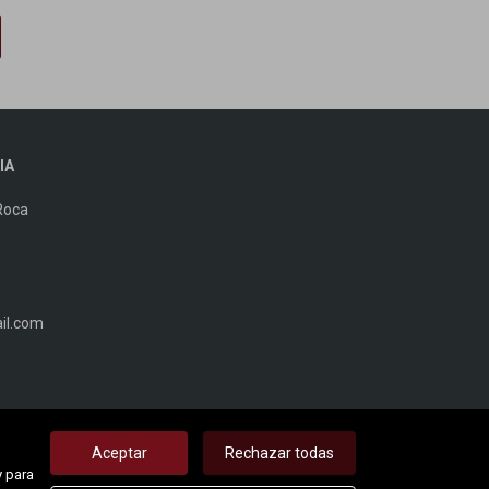
IA
Roca
il.com
Aceptar
Rechazar todas
y para
uebles destacados
Noticias
Política de cookies