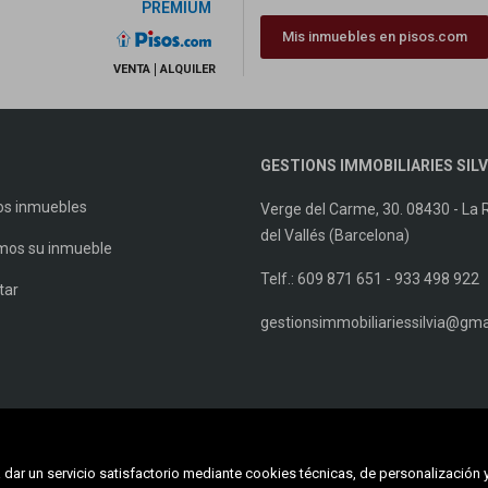
PREMIUM
Mis inmuebles en pisos.com
VENTA
ALQUILER
GESTIONS IMMOBILIARIES SILV
os inmuebles
Verge del Carme, 30. 08430 - La 
del Vallés (Barcelona)
os su inmueble
Telf.: 609 871 651 - 933 498 922
tar
gestionsimmobiliariessilvia@gma
dar un servicio satisfactorio mediante cookies técnicas, de personalización 
Mapa Web
Aviso legal
Favoritos
Inm