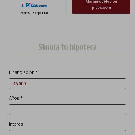
Mis inmuebles en
pisos.com
VENTA
ALQUILER
Simula tu hipoteca
Financiación *
Años *
Interés