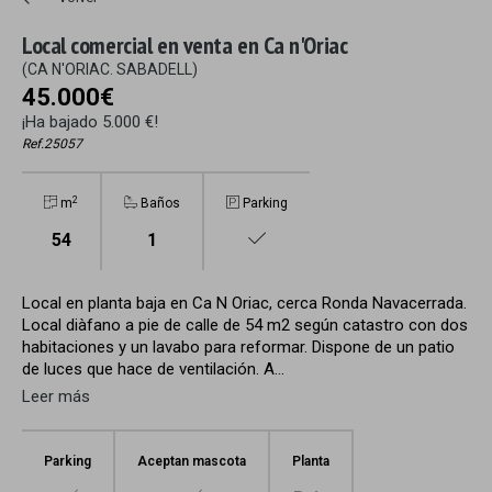
Local comercial en venta en Ca n'Oriac
(CA N'ORIAC. SABADELL)
45.000€
¡Ha bajado 5.000 €!
Ref.25057
2
m
Baños
Parking
54
1
Local en planta baja en Ca N Oriac, cerca Ronda Navacerrada.
Local diàfano a pie de calle de 54 m2 según catastro con dos
habitaciones y un lavabo para reformar. Dispone de un patio
de luces que hace de ventilación. A...
Leer más
Parking
Aceptan mascota
Planta