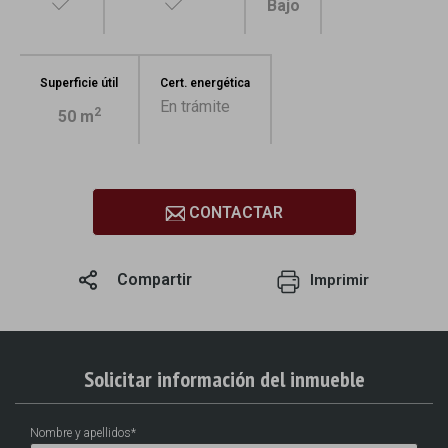
Bajo
Superficie útil
Cert. energética
En trámite
2
50 m
CONTACTAR
Compartir
Imprimir
1
/6
Solicitar información del inmueble
Nombre y apellidos*