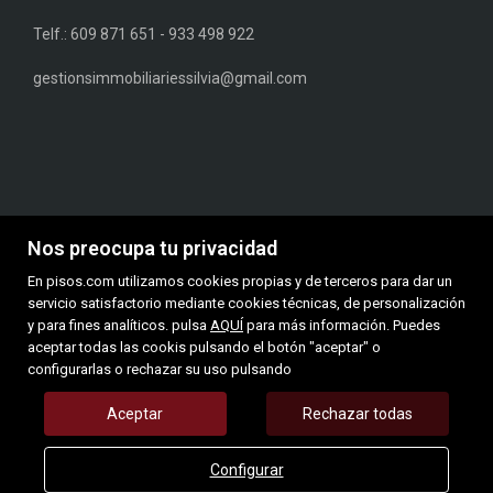
Telf.: 609 871 651 - 933 498 922
gestionsimmobiliariessilvia@gmail.com
Nos preocupa tu privacidad
En pisos.com utilizamos cookies propias y de terceros para dar un
servicio satisfactorio mediante cookies técnicas, de personalización
Mapa Web
y para fines analíticos. pulsa
AQUÍ
para más información. Puedes
aceptar todas las cookis pulsando el botón "aceptar" o
Aviso legal
configurarlas o rechazar su uso pulsando
Favoritos
Inmuebles destacados
Aceptar
Rechazar todas
Noticias
Política de cookies
Configurar