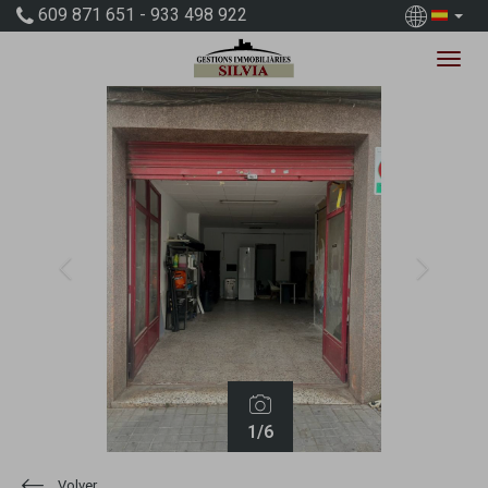
609 871 651 - 933 498 922
Previous
Next
1
/6
Volver